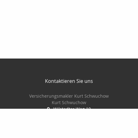
Kontaktieren Sie uns
Versicherungsmakler Kurt Schwuchow
Kurt Schwuchow
Wilstedter Weg 10
22417 Hamburg
040-299 27 49
0170 2426545
040- 29 65 72