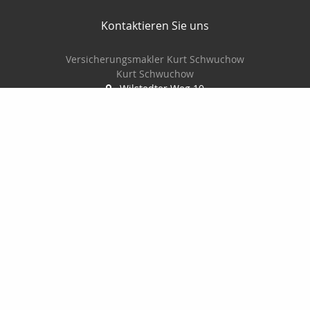
Kontaktieren Sie uns
Versicherungsmakler Kurt Schwuchow
Kurt Schwuchow
Wilstedter Weg 10
22417 Hamburg
040-299 27 49
0170 2426545
040- 29 65 72
versicherungsmakler@kurtschwuchow.de
http://www.kurtschwuchow.de
Nachricht schreiben
Startseite
Privat