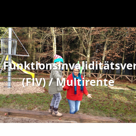
Funktionsinvaliditätsve
(FIV) / Multirente