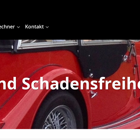
echner
Kontakt
d Schadensfreih